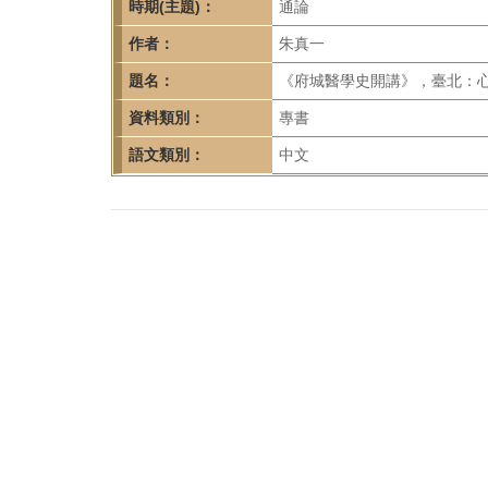
首
時期(主題)：
通論
頁
作者：
朱真一
題名：
《府城醫學史開講》，臺北：心
資料類別：
專書
語文類別：
中文