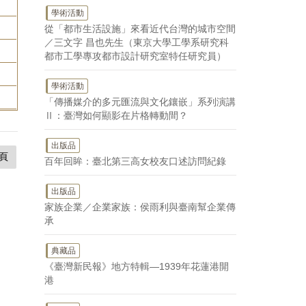
學術活動
從「都市生活設施」來看近代台灣的城市空間
／三文字 昌也先生（東京大學工學系研究科
都市工學專攻都市設計研究室特任研究員）
學術活動
「傳播媒介的多元匯流與文化鑲嵌」系列演講
Ⅱ：臺灣如何顯影在片格轉動間？
出版品
頁
百年回眸：臺北第三高女校友口述訪問紀錄
出版品
家族企業／企業家族：侯雨利與臺南幫企業傳
承
典藏品
《臺灣新民報》地方特輯—1939年花蓮港開
港