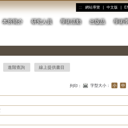
網站導覽
|
中文版
|
E
:::
本所簡介
研究人員
學術活動
出版品
學術
進階查詢
線上提供書目
字型大小：
小
中
列印：
度