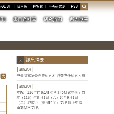
NGLISH
|
日本語
|
檔案館
|
中央研究院
|
RSS
開
啟
或
季刊
書目資料庫
研究資源
所內專區
收
合
搜
切
上
下
主
換
一
一
圖
尋
暫
張
張
連
停、
圖
圖
結
欄
播
片
片
位
放
:::
訊息摘要
最新消息
中央研究院臺灣史研究所 誠徵專任研究人員
大
最新消息
本院「116年度第1梯次博士後研究學者」自
本（115）年8 月1日（六）起至9月1日
（二）17時止（臺灣時間）受理 線上申請，
逾期恕不受理。