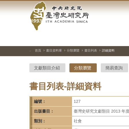
中
跳
到
央
主
要
研
內
容
究
區
塊
院-
首頁
書目資料庫
分類瀏覽
書目列表
詳細資料
:::
臺
文獻類目介紹
分類瀏覽
簡易查詢
灣
史
書目列表-詳細資料
研
編號：
127
究
出版書目：
臺灣史研究文獻類目 2013 年
所-
類別：
社會