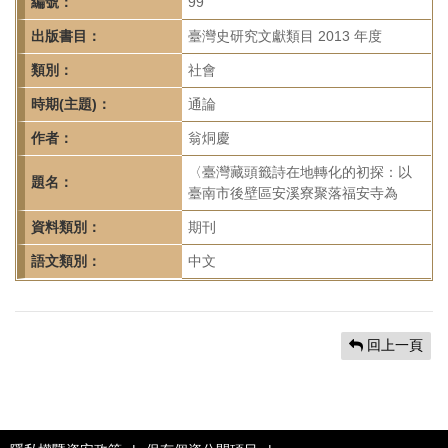
首
編號：
99
頁
出版書目：
臺灣史研究文獻類目 2013 年度
類別：
社會
時期(主題)：
通論
作者：
翁烔慶
〈臺灣藏頭籤詩在地轉化的初探：以
題名：
臺南市後壁區安溪寮聚落福安寺為
資料類別：
期刊
語文類別：
中文
回上一頁