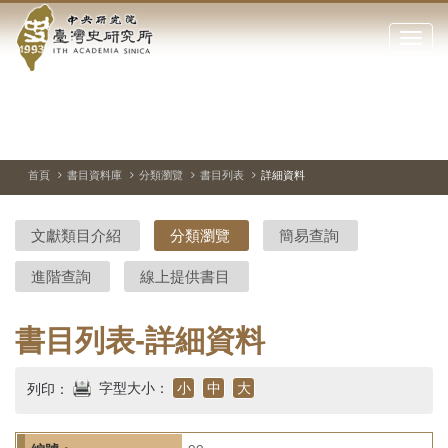
中
跳
到
點
央
主
擊
要
開
研
內
啟
容
或
究
切
上
下
主
區
換
一
一
圖
關
暫
張
張
連
塊
閉
停、
圖
圖
結
院-
播
片
片
首頁
書目資料庫
分類瀏覽
書目列表
詳細資料
網
放
站
臺
主
文獻類目介紹
分類瀏覽
簡易查詢
要
灣
選
進階查詢
線上提供書目
單
史
研
書目列表-詳細資料
究
字型大小：
小
中
大
列印：
所-