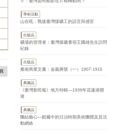
Ⅱ：臺灣如何顯影在片格轉動間？
學術活動
山在吼：戰後臺灣煤礦工的語言與感官
出版品
礦場的管理者：臺灣煤礦耆宿王國雄先生訪問
紀錄
出版品
臺南商業文書：金義興號（一）1907-1915
頁
典藏品
《臺灣新民報》地方特輯—1939年花蓮港開
港
典藏品
團結藝心—館藏中的日治時期美術團體及其活
動網絡