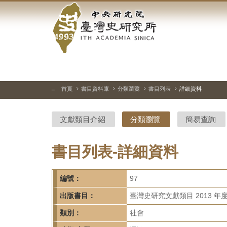
中
跳
到
央
主
要
研
內
容
究
區
塊
院-
首頁
書目資料庫
分類瀏覽
書目列表
詳細資料
:::
臺
文獻類目介紹
分類瀏覽
簡易查詢
灣
史
書目列表-詳細資料
研
編號：
97
究
出版書目：
臺灣史研究文獻類目 2013 年
所-
類別：
社會