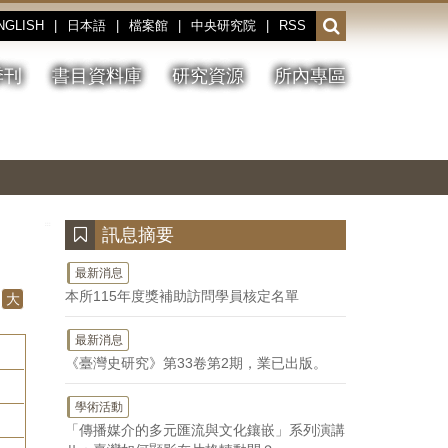
NGLISH
|
日本語
|
檔案館
|
中央研究院
|
RSS
開
啟
或
季刊
書目資料庫
研究資源
所內專區
收
合
搜
切
上
下
主
換
一
一
圖
尋
暫
張
張
連
停、
圖
圖
結
欄
播
片
片
位
放
:::
訊息摘要
最新消息
本所115年度獎補助訪問學員核定名單
大
最新消息
《臺灣史研究》第33卷第2期，業已出版。
學術活動
「傳播媒介的多元匯流與文化鑲嵌」系列演講