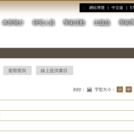
網站導覽
|
中文版
|
E
:::
本所簡介
研究人員
學術活動
出版品
學術
進階查詢
線上提供書目
字型大小：
小
中
列印：
度