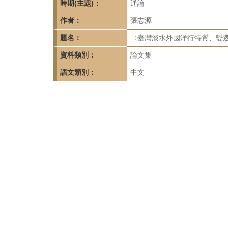
首
時期(主題)：
通論
頁
作者：
張志源
題名：
〈臺灣淡水外國洋行特質、變遷、
資料類別：
論文集
語文類別：
中文