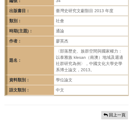
首
編號：
34
頁
出版書目：
臺灣史研究文獻類目 2013 年度
類別：
社會
時期(主題)：
通論
作者：
廖英杰
〈部落歷史、族群空間與國家權力：
以泰雅族 klesan（南澳）地域及週邊
題名：
社群研究為例〉，中國文化大學史學
系博士論文，2013。
資料類別：
學位論文
語文類別：
中文
回上一頁