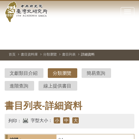
中
跳
到
點
央
主
擊
要
開
研
內
啟
容
或
究
切
上
下
主
區
換
一
一
圖
關
暫
張
張
連
塊
閉
停、
圖
圖
結
院-
播
片
片
首頁
書目資料庫
分類瀏覽
書目列表
詳細資料
網
放
站
臺
主
文獻類目介紹
分類瀏覽
簡易查詢
要
灣
選
進階查詢
線上提供書目
單
史
研
書目列表-詳細資料
究
字型大小：
小
中
大
列印：
所-