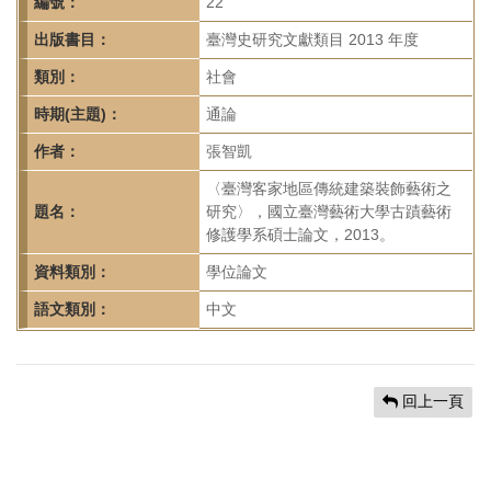
首
編號：
22
頁
出版書目：
臺灣史研究文獻類目 2013 年度
類別：
社會
時期(主題)：
通論
作者：
張智凱
〈臺灣客家地區傳統建築裝飾藝術之
題名：
研究〉，國立臺灣藝術大學古蹟藝術
修護學系碩士論文，2013。
資料類別：
學位論文
語文類別：
中文
回上一頁