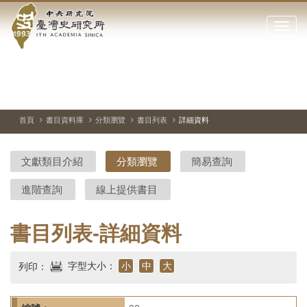
中
跳
到
點
央
主
擊
要
開
研
內
啟
容
或
究
切
上
下
主
區
換
一
一
圖
關
暫
張
張
連
塊
閉
停、
圖
圖
結
院-
播
片
片
首頁
書目資料庫
分類瀏覽
書目列表
詳細資料
網
放
站
臺
主
文獻類目介紹
分類瀏覽
簡易查詢
要
灣
選
進階查詢
線上提供書目
單
史
研
書目列表-詳細資料
究
字型大小：
小
中
大
列印：
所-