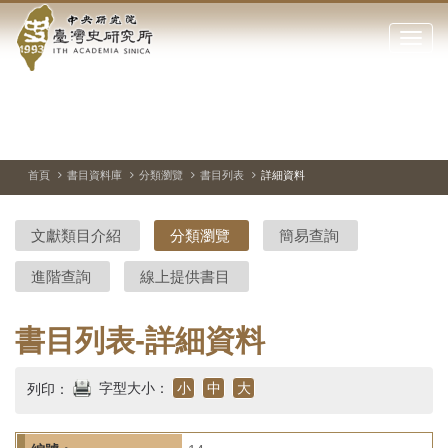
中
跳
到
點
央
主
擊
要
開
研
內
啟
容
或
究
切
上
下
主
區
換
一
一
圖
關
暫
張
張
連
塊
閉
停、
圖
圖
結
院-
播
片
片
首頁
書目資料庫
分類瀏覽
書目列表
詳細資料
網
放
站
臺
主
文獻類目介紹
分類瀏覽
簡易查詢
要
灣
選
進階查詢
線上提供書目
單
史
研
書目列表-詳細資料
究
字型大小：
小
中
大
列印：
所-