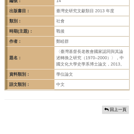
首
編號：
14
頁
出版書目：
臺灣史研究文獻類目 2013 年度
類別：
社會
時期(主題)：
戰後
作者：
鄭睦群
〈臺灣基督長老教會國家認同與其論
題名：
述轉換之研究（1970–2000）〉，中
國文化大學史學系博士論文，2013。
資料類別：
學位論文
語文類別：
中文
回上一頁