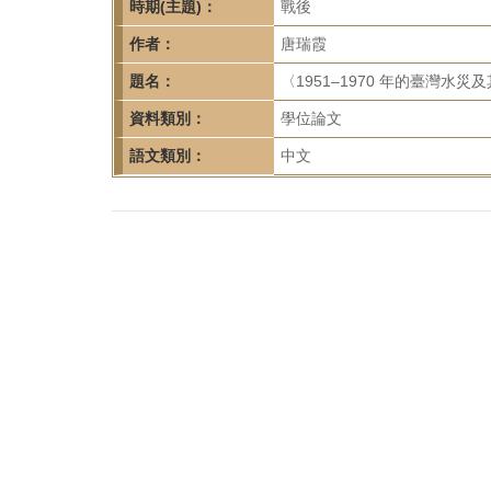
首
時期(主題)：
戰後
頁
作者：
唐瑞霞
題名：
〈1951–1970 年的臺灣
資料類別：
學位論文
語文類別：
中文