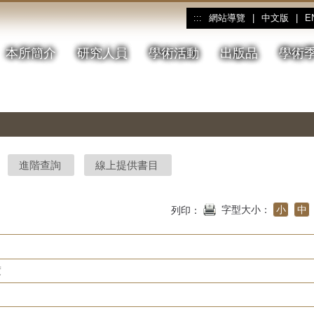
網站導覽
|
中文版
|
E
:::
本所簡介
研究人員
學術活動
出版品
學術
進階查詢
線上提供書目
字型大小：
小
中
列印：
度