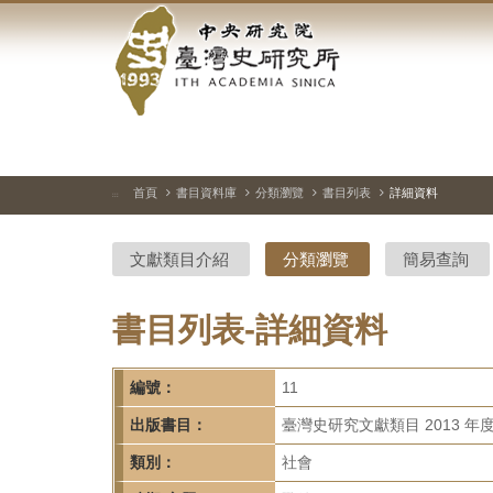
中
跳
到
央
主
要
研
內
容
究
區
塊
院-
首頁
書目資料庫
分類瀏覽
書目列表
詳細資料
:::
臺
文獻類目介紹
分類瀏覽
簡易查詢
灣
史
書目列表-詳細資料
研
編號：
11
究
出版書目：
臺灣史研究文獻類目 2013 年
所-
類別：
社會