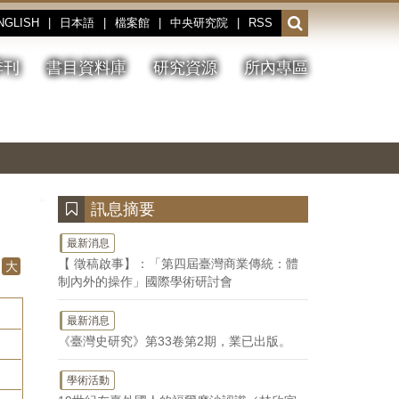
NGLISH
|
日本語
|
檔案館
|
中央研究院
|
RSS
開
啟
或
季刊
書目資料庫
研究資源
所內專區
收
合
搜
切
上
下
主
換
一
一
圖
尋
暫
張
張
連
停、
圖
圖
結
欄
播
片
片
位
放
:::
訊息摘要
最新消息
【 徵稿啟事】：「第四屆臺灣商業傳統：體
大
制內外的操作」國際學術研討會
最新消息
《臺灣史研究》第33卷第2期，業已出版。
學術活動