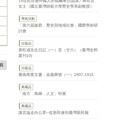
19世紀在臺外國人的福爾摩沙認識／林欣宜
女士（國立臺灣師範大學歷史學系副教授）
學術活動
「第六屆族群、歷史與地域社會」國際學術研
討會
出版品
黃旺成先生日記（一）至（廿六）（臺灣史料
叢刊10)
頁
出版品
臺南商業文書：金義興號（一）1907-1915
典藏品
「南方．島嶼．人文」特展
典藏品
讓言論走向公眾─從新民會到臺灣新民報