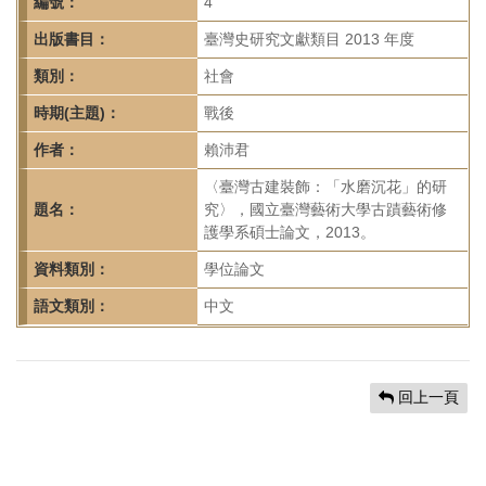
首
編號：
4
頁
出版書目：
臺灣史研究文獻類目 2013 年度
類別：
社會
時期(主題)：
戰後
作者：
賴沛君
〈臺灣古建裝飾：「水磨沉花」的研
題名：
究〉，國立臺灣藝術大學古蹟藝術修
護學系碩士論文，2013。
資料類別：
學位論文
語文類別：
中文
回上一頁