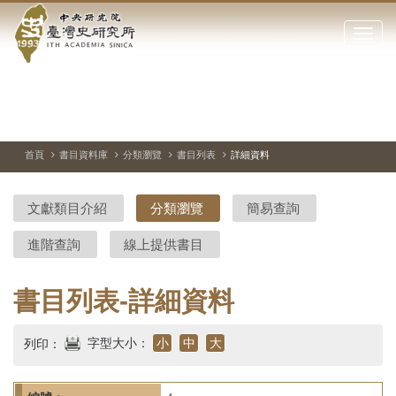
中
跳
到
點
央
主
擊
要
開
研
內
啟
容
或
究
切
上
下
主
區
換
一
一
圖
關
暫
張
張
連
塊
閉
停、
圖
圖
結
院-
播
片
片
首頁
書目資料庫
分類瀏覽
書目列表
詳細資料
網
放
站
臺
主
文獻類目介紹
分類瀏覽
簡易查詢
要
灣
選
進階查詢
線上提供書目
單
史
研
書目列表-詳細資料
究
字型大小：
小
中
大
列印：
所-