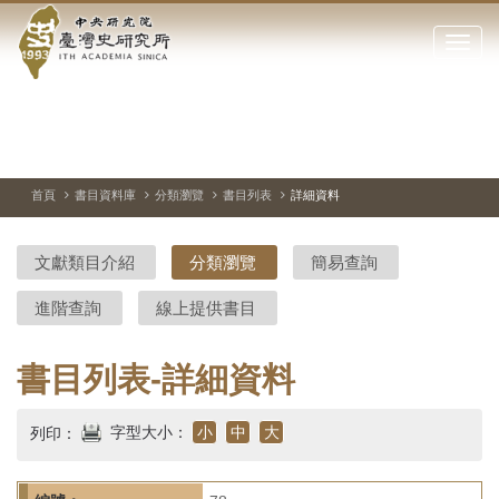
中
跳
到
點
央
主
擊
要
開
研
內
啟
容
或
究
切
上
下
主
區
換
一
一
圖
關
暫
張
張
連
塊
閉
停、
圖
圖
結
院-
播
片
片
首頁
書目資料庫
分類瀏覽
書目列表
詳細資料
網
放
站
臺
主
文獻類目介紹
分類瀏覽
簡易查詢
要
灣
選
進階查詢
線上提供書目
單
史
研
書目列表-詳細資料
究
字型大小：
小
中
大
列印：
所-