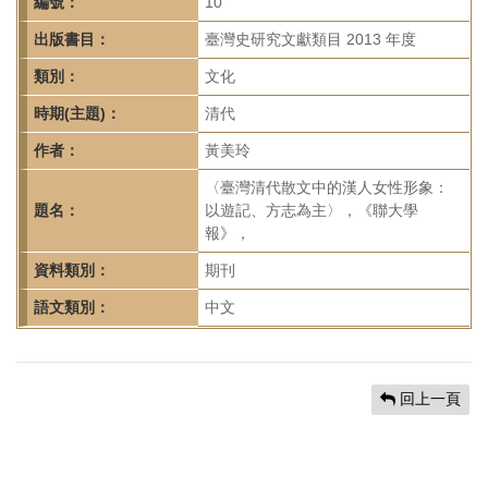
首
編號：
10
頁
出版書目：
臺灣史研究文獻類目 2013 年度
類別：
文化
時期(主題)：
清代
作者：
黃美玲
〈臺灣清代散文中的漢人女性形象：
題名：
以遊記、方志為主〉，《聯大學
報》，
資料類別：
期刊
語文類別：
中文
回上一頁