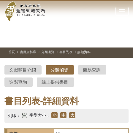
中
跳
到
點
央
主
擊
要
開
研
內
啟
容
或
究
切
上
下
主
區
換
一
一
圖
關
暫
張
張
連
塊
閉
停、
圖
圖
結
院-
播
片
片
首頁
書目資料庫
分類瀏覽
書目列表
詳細資料
網
放
站
臺
主
文獻類目介紹
分類瀏覽
簡易查詢
要
灣
選
進階查詢
線上提供書目
單
史
研
書目列表-詳細資料
究
字型大小：
小
中
大
列印：
所-