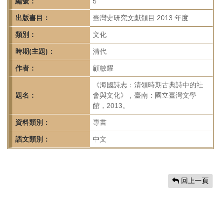
首
編號：
5
頁
出版書目：
臺灣史研究文獻類目 2013 年度
類別：
文化
時期(主題)：
清代
作者：
顧敏耀
《海國詩志：清領時期古典詩中的社
題名：
會與文化》，臺南：國立臺灣文學
館，2013。
資料類別：
專書
語文類別：
中文
回上一頁