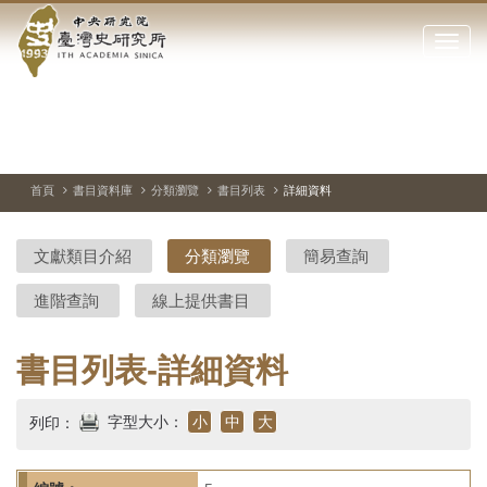
中
跳
到
點
央
主
擊
要
開
研
內
啟
容
或
究
切
上
下
主
區
換
一
一
圖
關
暫
張
張
連
塊
閉
停、
圖
圖
結
院-
播
片
片
首頁
書目資料庫
分類瀏覽
書目列表
詳細資料
網
放
站
臺
主
文獻類目介紹
分類瀏覽
簡易查詢
要
灣
選
進階查詢
線上提供書目
單
史
研
書目列表-詳細資料
究
字型大小：
小
中
大
列印：
所-