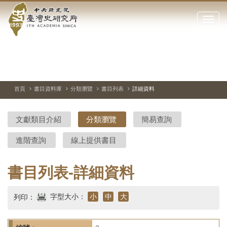
中
跳
到
點
央
主
擊
要
開
研
內
啟
容
或
究
切
上
下
主
區
換
一
一
圖
關
暫
張
張
連
塊
閉
停、
圖
圖
結
院-
播
片
片
首頁
書目資料庫
分類瀏覽
書目列表
詳細資料
網
放
站
臺
主
文獻類目介紹
分類瀏覽
簡易查詢
要
灣
選
進階查詢
線上提供書目
單
史
研
書目列表-詳細資料
究
字型大小：
小
中
大
列印：
所-