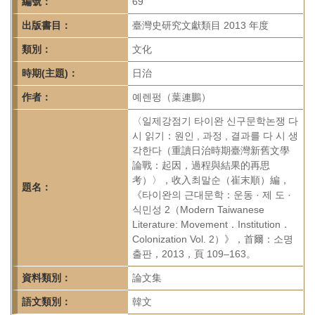
首
編號：
69
頁
出版書目：
臺灣史研究文獻類目 2013 年度
類別：
文化
時期(主題)：
日治
作者：
예렌펑（葉連鵬）
〈일제강점기 타이완 신구문학논쟁 다
시 읽기：원인 , 과정 , 결과를 다 시 생
각한다（重讀日治時期臺灣新舊文學
論戰：起因，過程與結果的再思
考）〉，收入최말순（崔末順）編，
題名：
《타이완의 근대문학：운동 · 제 도 ·
식민성 2（Modern Taiwanese
Literature: Movement．Institution．
Colonization Vol. 2）》，首爾：소명
출판，2013，頁 109–163。
資料類別：
論文集
語文類別：
韓文