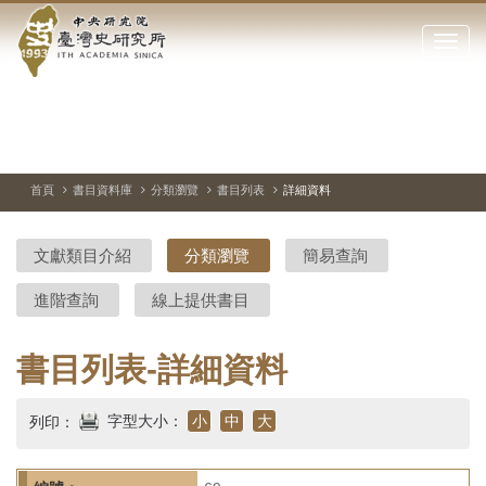
中
跳
到
點
央
主
擊
要
開
研
內
啟
容
或
究
切
上
下
主
區
換
一
一
圖
關
暫
張
張
連
塊
閉
停、
圖
圖
結
院-
播
片
片
首頁
書目資料庫
分類瀏覽
書目列表
詳細資料
網
放
站
臺
主
文獻類目介紹
分類瀏覽
簡易查詢
要
灣
選
進階查詢
線上提供書目
單
史
研
書目列表-詳細資料
究
字型大小：
小
中
大
列印：
所-