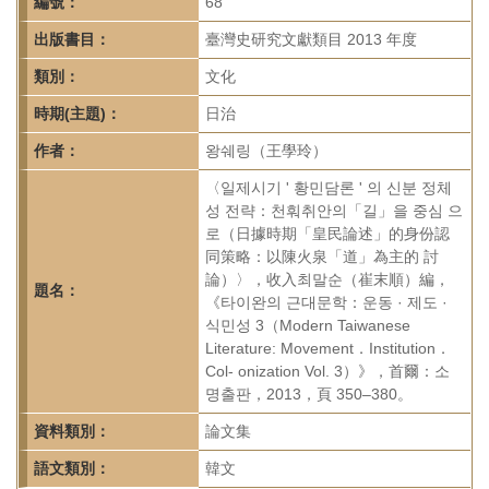
首
編號：
68
頁
出版書目：
臺灣史研究文獻類目 2013 年度
類別：
文化
時期(主題)：
日治
作者：
왕쉐링（王學玲）
〈일제시기 ' 황민담론 ' 의 신분 정체
성 전략：천훠취안의「길」을 중심 으
로（日據時期「皇民論述」的身份認
同策略：以陳火泉「道」為主的 討
論）〉，收入최말순（崔末順）編，
題名：
《타이완의 근대문학：운동 · 제도 ·
식민성 3（Modern Taiwanese
Literature: Movement．Institution．
Col- onization Vol. 3）》，首爾：소
명출판，2013，頁 350–380。
資料類別：
論文集
語文類別：
韓文