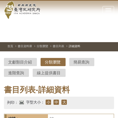
中
跳
到
點
央
主
擊
要
開
研
內
啟
容
或
究
切
上
下
主
區
換
一
一
圖
關
暫
張
張
連
塊
閉
停、
圖
圖
結
院-
播
片
片
首頁
書目資料庫
分類瀏覽
書目列表
詳細資料
網
放
站
臺
主
文獻類目介紹
分類瀏覽
簡易查詢
要
灣
選
進階查詢
線上提供書目
單
史
研
書目列表-詳細資料
究
字型大小：
小
中
大
列印：
所-