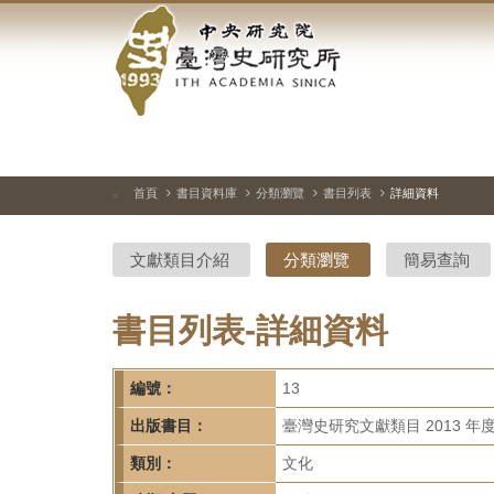
中
跳
到
央
主
要
研
內
容
究
區
塊
院-
首頁
書目資料庫
分類瀏覽
書目列表
詳細資料
:::
臺
文獻類目介紹
分類瀏覽
簡易查詢
灣
史
書目列表-詳細資料
研
編號：
13
究
出版書目：
臺灣史研究文獻類目 2013 年
所-
類別：
文化