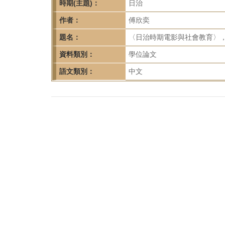
首
時期(主題)：
日治
頁
作者：
傅欣奕
題名：
〈日治時期電影與社會教育〉，
資料類別：
學位論文
語文類別：
中文