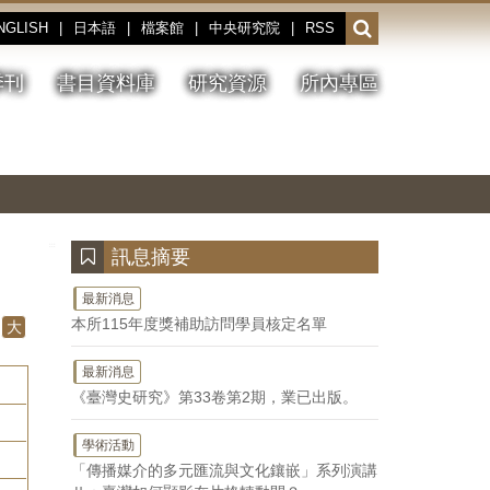
NGLISH
|
日本語
|
檔案館
|
中央研究院
|
RSS
開
啟
或
季刊
書目資料庫
研究資源
所內專區
收
合
搜
切
上
下
主
換
一
一
圖
尋
暫
張
張
連
停、
圖
圖
結
欄
播
片
片
位
放
:::
訊息摘要
最新消息
本所115年度獎補助訪問學員核定名單
大
最新消息
《臺灣史研究》第33卷第2期，業已出版。
學術活動
「傳播媒介的多元匯流與文化鑲嵌」系列演講