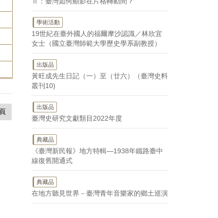
Ⅱ：臺灣如何顯影在片格轉動間？
學術活動
19世紀在臺外國人的福爾摩沙認識／林欣宜
女士（國立臺灣師範大學歷史學系副教授）
出版品
黃旺成先生日記（一）至（廿六）（臺灣史料
叢刊10)
出版品
頁
臺灣史研究文獻類目2022年度
典藏品
《臺灣新民報》地方特輯—1938年鐵路臺中
線復舊開通式
典藏品
在地方聽見世界－臺灣青年音樂家的鄉土巡演