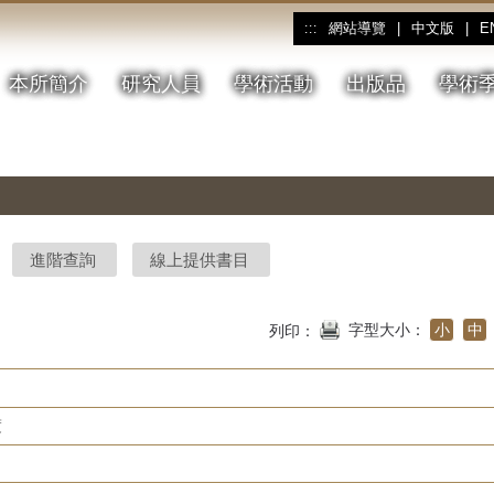
網站導覽
|
中文版
|
E
:::
本所簡介
研究人員
學術活動
出版品
學術
進階查詢
線上提供書目
字型大小：
小
中
列印：
度