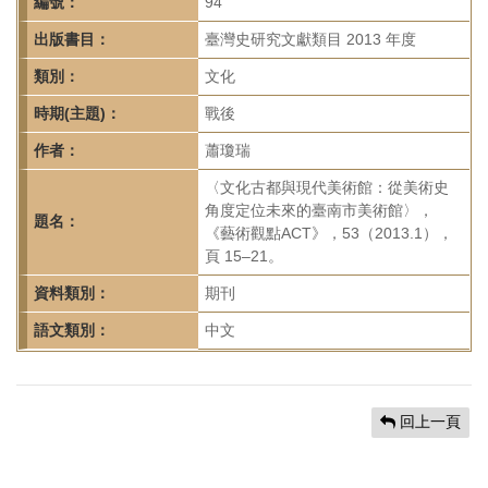
首
編號：
94
頁
出版書目：
臺灣史研究文獻類目 2013 年度
類別：
文化
時期(主題)：
戰後
作者：
蕭瓊瑞
〈文化古都與現代美術館：從美術史
角度定位未來的臺南市美術館〉，
題名：
《藝術觀點ACT》，53（2013.1），
頁 15–21。
資料類別：
期刊
語文類別：
中文
回上一頁