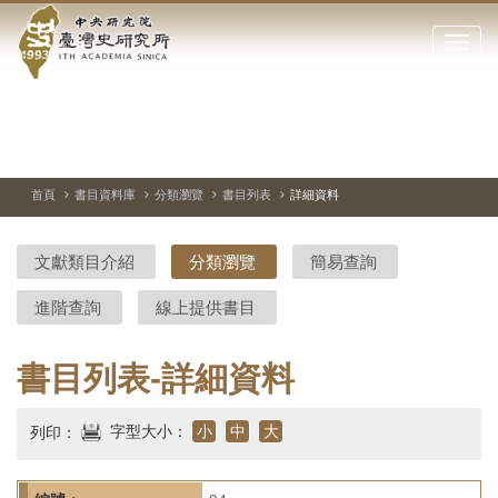
中
跳
到
點
央
主
擊
要
開
研
內
啟
容
或
究
切
上
下
主
區
換
一
一
圖
關
暫
張
張
連
塊
閉
停、
圖
圖
結
院-
播
片
片
首頁
書目資料庫
分類瀏覽
書目列表
詳細資料
網
放
站
臺
主
文獻類目介紹
分類瀏覽
簡易查詢
要
灣
選
進階查詢
線上提供書目
單
史
研
書目列表-詳細資料
究
字型大小：
小
中
大
列印：
所-