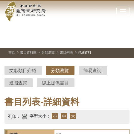
中
跳
到
點
央
主
擊
要
開
研
內
啟
容
或
究
切
上
下
主
區
換
一
一
圖
關
暫
張
張
連
塊
閉
停、
圖
圖
結
院-
播
片
片
首頁
書目資料庫
分類瀏覽
書目列表
詳細資料
網
放
站
臺
主
文獻類目介紹
分類瀏覽
簡易查詢
要
灣
選
進階查詢
線上提供書目
單
史
研
書目列表-詳細資料
究
字型大小：
小
中
大
列印：
所-