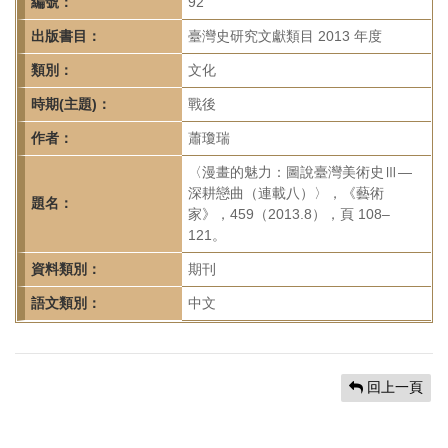
首
編號：
92
頁
出版書目：
臺灣史研究文獻類目 2013 年度
類別：
文化
時期(主題)：
戰後
作者：
蕭瓊瑞
〈漫畫的魅力：圖說臺灣美術史Ⅲ—
深耕戀曲（連載八）〉，《藝術
題名：
家》，459（2013.8），頁 108–
121。
資料類別：
期刊
語文類別：
中文
回上一頁