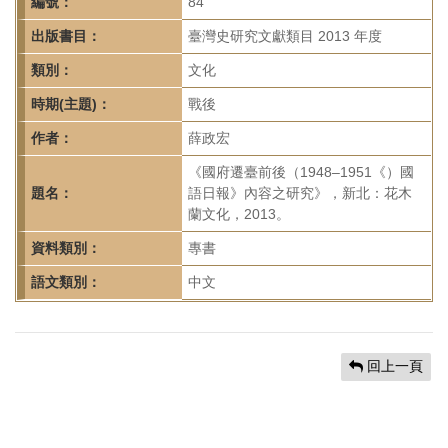
首
編號：
84
頁
出版書目：
臺灣史研究文獻類目 2013 年度
類別：
文化
時期(主題)：
戰後
作者：
薛政宏
《國府遷臺前後（1948–1951《）國
題名：
語日報》內容之研究》，新北：花木
蘭文化，2013。
資料類別：
專書
語文類別：
中文
回上一頁