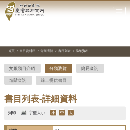
中
跳
到
點
央
主
擊
要
開
研
內
啟
容
或
究
切
上
下
主
區
換
一
一
圖
關
暫
張
張
連
塊
閉
停、
圖
圖
結
院-
播
片
片
首頁
書目資料庫
分類瀏覽
書目列表
詳細資料
網
放
站
臺
主
文獻類目介紹
分類瀏覽
簡易查詢
要
灣
選
進階查詢
線上提供書目
單
史
研
書目列表-詳細資料
究
字型大小：
小
中
大
列印：
所-