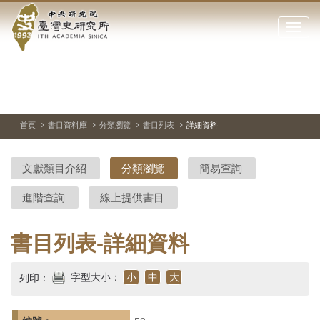
中
跳
到
點
央
主
擊
要
開
研
內
啟
容
或
究
切
上
下
主
區
換
一
一
圖
關
暫
張
張
連
塊
閉
停、
圖
圖
結
院-
播
片
片
首頁
書目資料庫
分類瀏覽
書目列表
詳細資料
網
放
站
臺
主
文獻類目介紹
分類瀏覽
簡易查詢
要
灣
選
進階查詢
線上提供書目
單
史
研
書目列表-詳細資料
究
字型大小：
小
中
大
列印：
所-