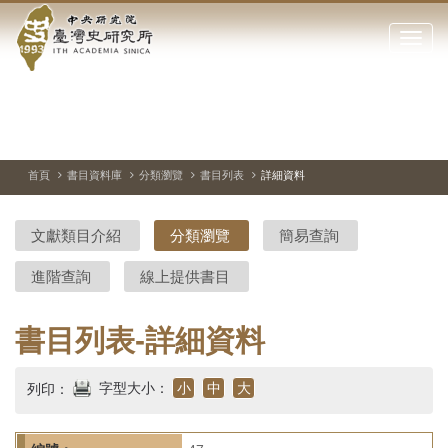
中
跳
到
點
央
主
擊
要
開
研
內
啟
容
或
究
切
上
下
主
區
換
一
一
圖
關
暫
張
張
連
塊
閉
停、
圖
圖
結
院-
播
片
片
首頁
書目資料庫
分類瀏覽
書目列表
詳細資料
網
放
站
臺
主
文獻類目介紹
分類瀏覽
簡易查詢
要
灣
選
進階查詢
線上提供書目
單
史
研
書目列表-詳細資料
究
字型大小：
小
中
大
列印：
所-