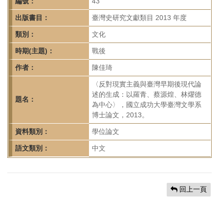
首
編號：
43
頁
出版書目：
臺灣史研究文獻類目 2013 年度
類別：
文化
時期(主題)：
戰後
作者：
陳佳琦
〈反對現實主義與臺灣早期後現代論
述的生成：以羅青、蔡源煌、林燿德
題名：
為中心〉，國立成功大學臺灣文學系
博士論文，2013。
資料類別：
學位論文
語文類別：
中文
回上一頁