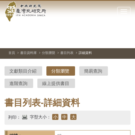
中
跳
到
點
央
主
擊
要
開
研
內
啟
容
或
究
切
上
下
主
區
換
一
一
圖
關
暫
張
張
連
塊
閉
停、
圖
圖
結
院-
播
片
片
首頁
書目資料庫
分類瀏覽
書目列表
詳細資料
網
放
站
臺
主
文獻類目介紹
分類瀏覽
簡易查詢
要
灣
選
進階查詢
線上提供書目
單
史
研
書目列表-詳細資料
究
字型大小：
小
中
大
列印：
所-