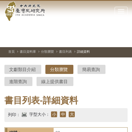
中
跳
到
點
央
主
擊
要
開
研
內
啟
容
或
究
切
上
下
主
區
換
一
一
圖
關
暫
張
張
連
塊
閉
停、
圖
圖
結
院-
播
片
片
首頁
書目資料庫
分類瀏覽
書目列表
詳細資料
網
放
站
臺
主
文獻類目介紹
分類瀏覽
簡易查詢
要
灣
選
進階查詢
線上提供書目
單
史
研
書目列表-詳細資料
究
字型大小：
小
中
大
列印：
所-