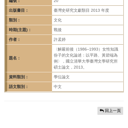
首
編號：
20
頁
出版書目：
臺灣史研究文獻類目 2013 年度
類別：
文化
時期(主題)：
戰後
作者：
許孟婷
〈解嚴前後（1986–1993）女性知識
份子的文化論述：以平路、黃碧端為
題名：
例〉，國立清華大學臺灣文學研究所
碩士論文，2013。
資料類別：
學位論文
語文類別：
中文
回上一頁