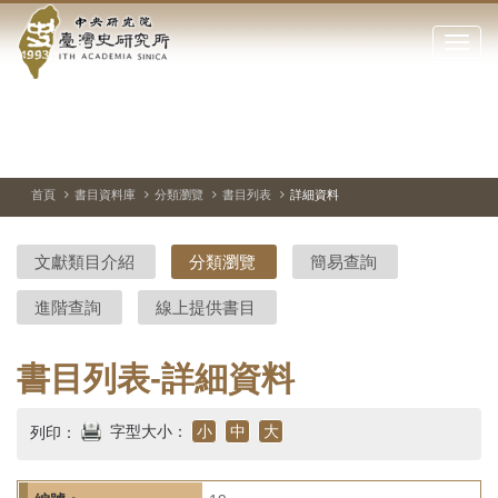
中
跳
到
點
央
主
擊
要
開
研
內
啟
容
或
究
切
上
下
主
區
換
一
一
圖
關
暫
張
張
連
塊
閉
停、
圖
圖
結
院-
播
片
片
首頁
書目資料庫
分類瀏覽
書目列表
詳細資料
網
放
站
臺
主
文獻類目介紹
分類瀏覽
簡易查詢
要
灣
選
進階查詢
線上提供書目
單
史
研
書目列表-詳細資料
究
字型大小：
小
中
大
列印：
所-