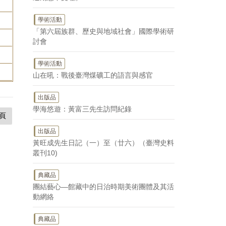
學術活動
「第六屆族群、歷史與地域社會」國際學術研
討會
學術活動
山在吼：戰後臺灣煤礦工的語言與感官
出版品
學海悠遊：黃富三先生訪問紀錄
頁
出版品
黃旺成先生日記（一）至（廿六）（臺灣史料
叢刊10)
典藏品
團結藝心—館藏中的日治時期美術團體及其活
動網絡
典藏品