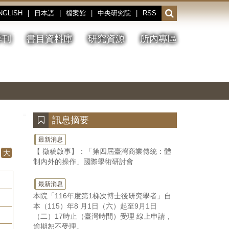
NGLISH
|
日本語
|
檔案館
|
中央研究院
|
RSS
開
啟
或
季刊
書目資料庫
研究資源
所內專區
收
合
搜
切
上
下
主
換
一
一
圖
尋
暫
張
張
連
停、
圖
圖
結
欄
播
片
片
位
放
:::
訊息摘要
最新消息
【 徵稿啟事】：「第四屆臺灣商業傳統：體
大
制內外的操作」國際學術研討會
最新消息
本院「116年度第1梯次博士後研究學者」自
本（115）年8 月1日（六）起至9月1日
（二）17時止（臺灣時間）受理 線上申請，
逾期恕不受理。