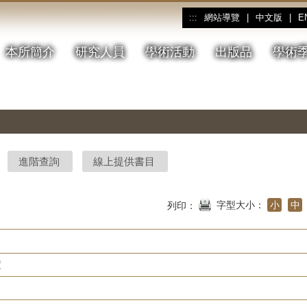
網站導覽
|
中文版
|
E
:::
本所簡介
研究人員
學術活動
出版品
學術
進階查詢
線上提供書目
字型大小：
小
中
列印：
度