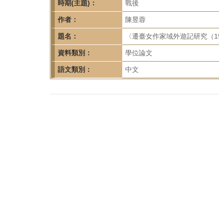
首
時期(主題)：
戰後
頁
作者：
陳昱蓉
題名：
〈遷臺女作家域外遊記研究（19
資料類別：
學位論文
語文類別：
中文