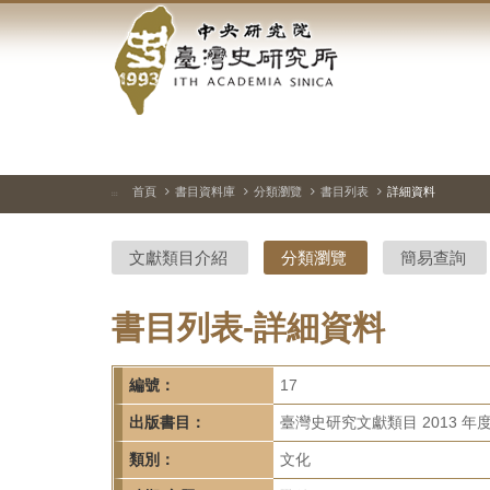
中
跳
到
央
主
要
研
內
容
究
區
塊
院-
首頁
書目資料庫
分類瀏覽
書目列表
詳細資料
:::
臺
文獻類目介紹
分類瀏覽
簡易查詢
灣
史
書目列表-詳細資料
研
編號：
17
究
出版書目：
臺灣史研究文獻類目 2013 年
所-
類別：
文化