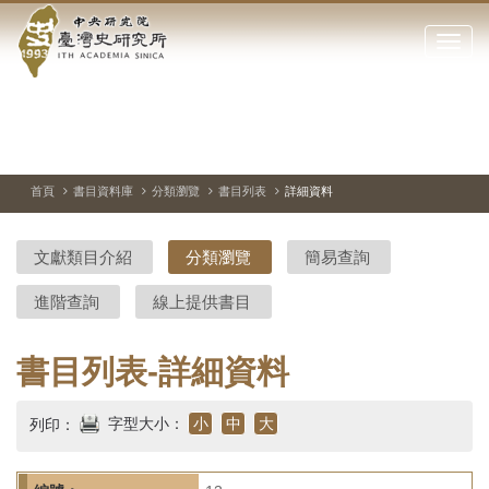
中
跳
到
點
央
主
擊
要
開
研
內
啟
容
或
究
切
上
下
主
區
換
一
一
圖
關
暫
張
張
連
塊
閉
停、
圖
圖
結
院-
播
片
片
首頁
書目資料庫
分類瀏覽
書目列表
詳細資料
網
放
站
臺
主
文獻類目介紹
分類瀏覽
簡易查詢
要
灣
選
進階查詢
線上提供書目
單
史
研
書目列表-詳細資料
究
字型大小：
小
中
大
列印：
所-