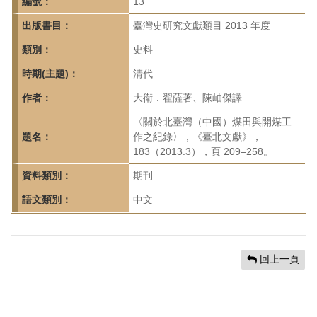
首
編號：
13
頁
出版書目：
臺灣史研究文獻類目 2013 年度
類別：
史料
時期(主題)：
清代
作者：
大衛．翟薩著、陳岫傑譯
〈關於北臺灣（中國）煤田與開煤工
題名：
作之紀錄〉，《臺北文獻》，
183（2013.3），頁 209–258。
資料類別：
期刊
語文類別：
中文
回上一頁