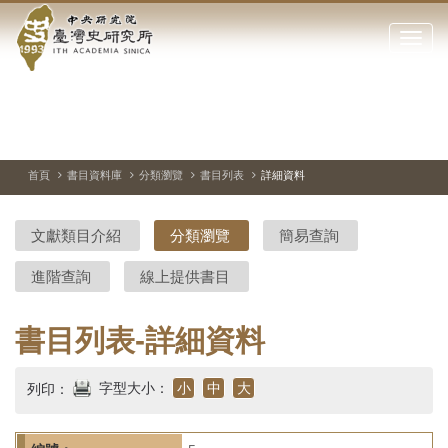
中
跳
到
點
央
主
擊
要
開
研
內
啟
容
或
究
切
上
下
主
區
換
一
一
圖
關
暫
張
張
連
塊
閉
停、
圖
圖
結
院-
播
片
片
首頁
書目資料庫
分類瀏覽
書目列表
詳細資料
網
放
站
臺
主
文獻類目介紹
分類瀏覽
簡易查詢
要
灣
選
進階查詢
線上提供書目
單
史
研
書目列表-詳細資料
究
字型大小：
小
中
大
列印：
所-