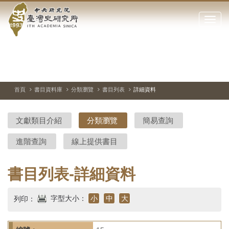
中
跳
到
點
央
主
擊
要
開
研
內
啟
容
或
究
切
上
下
主
區
換
一
一
圖
關
暫
張
張
連
塊
閉
停、
圖
圖
結
院-
播
片
片
首頁
書目資料庫
分類瀏覽
書目列表
詳細資料
網
放
站
臺
主
文獻類目介紹
分類瀏覽
簡易查詢
要
灣
選
進階查詢
線上提供書目
單
史
研
書目列表-詳細資料
究
字型大小：
小
中
大
列印：
所-