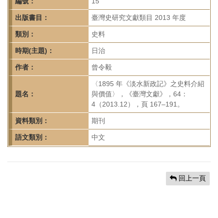
首
編號：
15
頁
出版書目：
臺灣史研究文獻類目 2013 年度
類別：
史料
時期(主題)：
日治
作者：
曾令毅
〈1895 年《淡水新政記》之史料介紹
題名：
與價值〉，《臺灣文獻》，64：
4（2013.12），頁 167–191。
資料類別：
期刊
語文類別：
中文
回上一頁