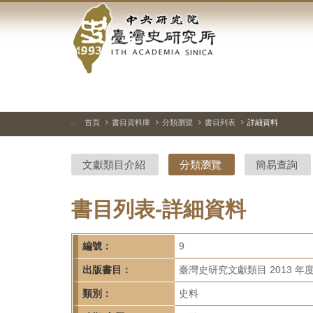
中
跳
到
央
主
要
研
內
容
究
區
塊
院-
首頁
書目資料庫
分類瀏覽
書目列表
詳細資料
:::
臺
文獻類目介紹
分類瀏覽
簡易查詢
灣
史
書目列表-詳細資料
研
編號：
9
究
出版書目：
臺灣史研究文獻類目 2013 年
所-
類別：
史料