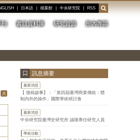
NGLISH
|
日本語
|
檔案館
|
中央研究院
|
RSS
開
啟
或
季刊
書目資料庫
研究資源
所內專區
收
合
搜
切
上
下
主
換
一
一
圖
尋
暫
張
張
連
停、
圖
圖
結
欄
播
片
片
位
放
:::
訊息摘要
最新消息
【 徵稿啟事】：「第四屆臺灣商業傳統：體
大
制內外的操作」國際學術研討會
最新消息
中央研究院臺灣史研究所 誠徵專任研究人員
學術活動