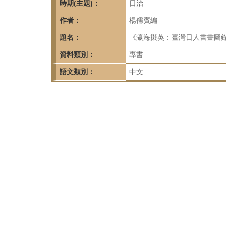
首
時期(主題)：
日治
頁
作者：
楊儒賓編
題名：
《瀛海掇英：臺灣日人書畫圖錄
資料類別：
專書
語文類別：
中文