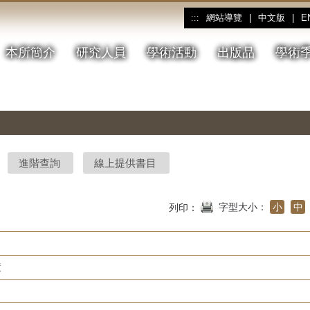
網站導覽
|
中文版
|
E
:::
本所簡介
研究人員
學術活動
出版品
學術
進階查詢
線上提供書目
字型大小：
小
中
列印：
度