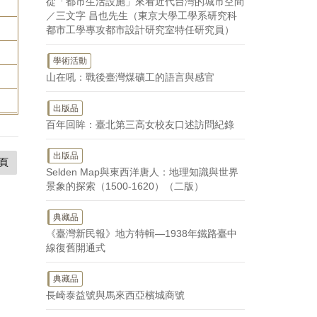
從「都市生活設施」來看近代台灣的城市空間
／三文字 昌也先生（東京大學工學系研究科
都市工學專攻都市設計研究室特任研究員）
學術活動
山在吼：戰後臺灣煤礦工的語言與感官
出版品
百年回眸：臺北第三高女校友口述訪問紀錄
出版品
頁
Selden Map與東西洋唐人：地理知識與世界
景象的探索（1500-1620）（二版）
典藏品
《臺灣新民報》地方特輯—1938年鐵路臺中
線復舊開通式
典藏品
長崎泰益號與馬來西亞檳城商號