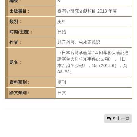
首
編號：
6
頁
出版書目：
臺灣史研究文獻類目 2013 年度
類別：
史料
時期(主題)：
日治
作者：
趙天儀著、松永正義訳
〈日本台湾学会第 14 回学術大会記念
講演台大哲学系事件の回顧〉，《日
題名：
本台湾学会報》，15（2013.6），頁
83–88。
資料類別：
期刊
語文類別：
日文
回上一頁