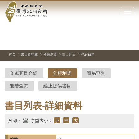
中
跳
到
點
央
主
擊
要
開
研
內
啟
容
或
究
切
上
下
主
區
換
一
一
圖
關
暫
張
張
連
塊
閉
停、
圖
圖
結
院-
播
片
片
首頁
書目資料庫
分類瀏覽
書目列表
詳細資料
網
放
站
臺
主
文獻類目介紹
分類瀏覽
簡易查詢
要
灣
選
進階查詢
線上提供書目
單
史
研
書目列表-詳細資料
究
字型大小：
小
中
大
列印：
所-