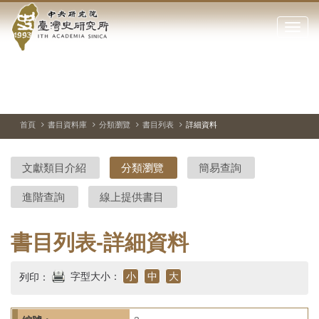
中
跳
到
點
央
主
擊
要
開
研
內
啟
容
或
究
切
上
下
主
區
換
一
一
圖
關
暫
張
張
連
塊
閉
停、
圖
圖
結
院-
播
片
片
首頁
書目資料庫
分類瀏覽
書目列表
詳細資料
網
放
站
臺
主
文獻類目介紹
分類瀏覽
簡易查詢
要
灣
選
進階查詢
線上提供書目
單
史
研
書目列表-詳細資料
究
字型大小：
小
中
大
列印：
所-