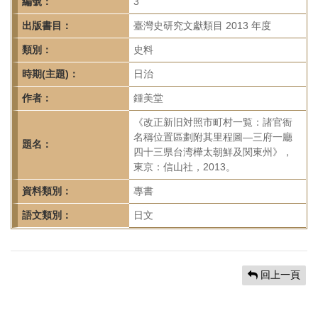
首
編號：
3
頁
出版書目：
臺灣史研究文獻類目 2013 年度
類別：
史料
時期(主題)：
日治
作者：
鍾美堂
《改正新旧対照市町村一覧：諸官衙
名稱位置區劃附其里程圖—三府一廳
題名：
四十三県台湾樺太朝鮮及関東州》，
東京：信山社，2013。
資料類別：
專書
語文類別：
日文
回上一頁