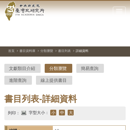
中
跳
到
點
央
主
擊
要
開
研
內
啟
容
或
究
切
上
下
主
區
換
一
一
圖
關
暫
張
張
連
塊
閉
停、
圖
圖
結
院-
播
片
片
首頁
書目資料庫
分類瀏覽
書目列表
詳細資料
網
放
站
臺
主
文獻類目介紹
分類瀏覽
簡易查詢
要
灣
選
進階查詢
線上提供書目
單
史
研
書目列表-詳細資料
究
字型大小：
小
中
大
列印：
所-