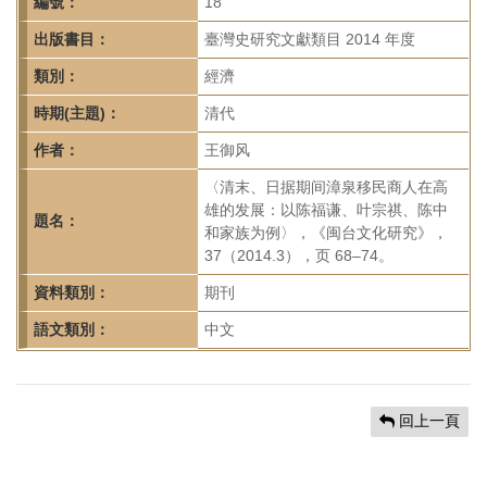
首
編號：
18
頁
出版書目：
臺灣史研究文獻類目 2014 年度
類別：
經濟
時期(主題)：
清代
作者：
王御风
〈清末、日据期间漳泉移民商人在高
雄的发展：以陈福谦、叶宗祺、陈中
題名：
和家族为例〉，《闽台文化研究》，
37（2014.3），页 68–74。
資料類別：
期刊
語文類別：
中文
回上一頁