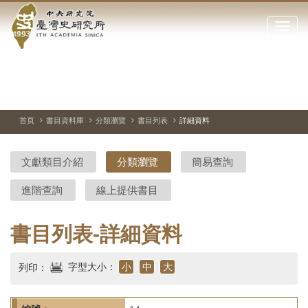
中
跳
到
點
央
主
擊
要
開
研
內
啟
容
或
究
切
上
下
主
區
換
一
一
圖
關
暫
張
張
連
塊
閉
停、
圖
圖
結
院-
播
片
片
首頁
書目資料庫
分類瀏覽
書目列表
詳細資料
網
放
站
臺
主
文獻類目介紹
分類瀏覽
簡易查詢
要
灣
選
進階查詢
線上提供書目
單
史
研
書目列表-詳細資料
究
字型大小：
小
中
大
列印：
所-