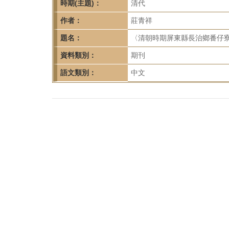
首
時期(主題)：
清代
頁
作者：
莊青祥
題名：
〈清朝時期屏東縣長治鄉番仔寮地區
資料類別：
期刊
語文類別：
中文