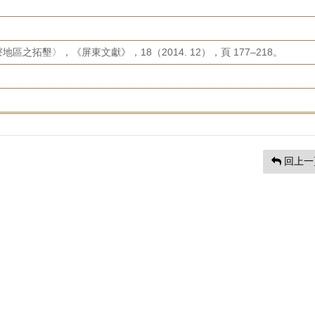
之拓墾〉，《屏東文獻》，18（2014. 12），頁 177–218。
回上一