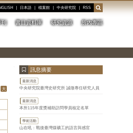
NGLISH
|
日本語
|
檔案館
|
中央研究院
|
RSS
開
啟
或
季刊
書目資料庫
研究資源
所內專區
收
合
搜
切
上
下
主
換
一
一
圖
尋
暫
張
張
連
停、
圖
圖
結
欄
播
片
片
位
放
:::
訊息摘要
最新消息
中央研究院臺灣史研究所 誠徵專任研究人員
大
最新消息
本所115年度獎補助訪問學員核定名單
學術活動
山在吼：戰後臺灣煤礦工的語言與感官