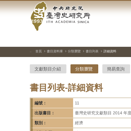
中
跳
到
央
主
要
研
內
容
究
區
塊
院-
首頁
書目資料庫
分類瀏覽
書目列表
詳細資料
:::
臺
文獻類目介紹
分類瀏覽
簡易查詢
灣
史
書目列表-詳細資料
研
編號：
11
究
出版書目：
臺灣史研究文獻類目 2014 年
所-
類別：
經濟