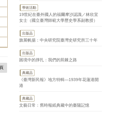
學術活動
19世紀在臺外國人的福爾摩沙認識／林欣宜
女士（國立臺灣師範大學歷史學系副教授）
出版品
旗展帆揚：中央研究院臺灣史研究所三十年
出版品
困境中的掙扎：我們的荊棘之路
頁
典藏品
《臺灣新民報》地方特輯—1939年花蓮港開
港
典藏品
文藝日常：舊時報紙典藏中的臺陽記憶