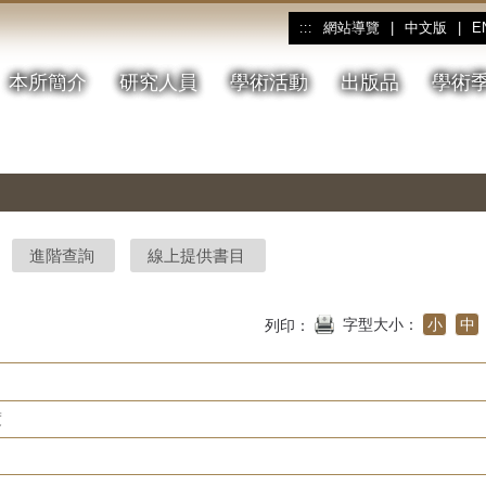
網站導覽
|
中文版
|
E
:::
本所簡介
研究人員
學術活動
出版品
學術
進階查詢
線上提供書目
字型大小：
小
中
列印：
度