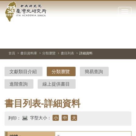
中
跳
到
點
央
主
擊
要
開
研
內
啟
容
或
究
切
上
下
主
區
換
一
一
圖
關
暫
張
張
連
塊
閉
停、
圖
圖
結
院-
播
片
片
首頁
書目資料庫
分類瀏覽
書目列表
詳細資料
網
放
站
臺
主
文獻類目介紹
分類瀏覽
簡易查詢
要
灣
選
進階查詢
線上提供書目
單
史
研
書目列表-詳細資料
究
字型大小：
小
中
大
列印：
所-