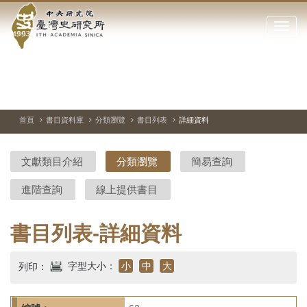
中
跳
到
點
央
主
擊
要
開
研
內
啟
容
或
究
切
上
下
主
區
換
一
一
圖
關
暫
張
張
連
塊
閉
停、
圖
圖
結
院-
播
片
片
首頁
書目資料庫
分類瀏覽
書目列表
詳細資料
網
放
站
臺
主
文獻類目介紹
分類瀏覽
簡易查詢
要
灣
選
進階查詢
線上提供書目
單
史
研
書目列表-詳細資料
究
字型大小：
小
中
大
列印：
所-