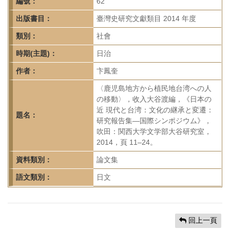
首
編號：
62
頁
出版書目：
臺灣史研究文獻類目 2014 年度
類別：
社會
時期(主題)：
日治
作者：
卞鳳奎
〈鹿児島地方から植民地台湾への人
の移動〉，收入大谷渡編，《日本の
近 現代と台湾：文化の継承と変遷：
題名：
研究報告集—国際シンポジウム》，
吹田：関西大学文学部大谷研究室，
2014，頁 11–24。
資料類別：
論文集
語文類別：
日文
回上一頁