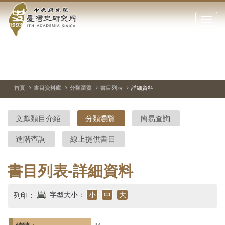
中
跳
到
點
央
主
擊
要
開
研
內
啟
容
或
究
切
上
下
主
區
換
一
一
圖
關
暫
張
張
連
塊
閉
停、
圖
圖
結
院-
播
片
片
首頁
書目資料庫
分類瀏覽
書目列表
詳細資料
網
放
站
臺
主
文獻類目介紹
分類瀏覽
簡易查詢
要
灣
選
進階查詢
線上提供書目
單
史
研
書目列表-詳細資料
究
字型大小：
小
中
大
列印：
所-