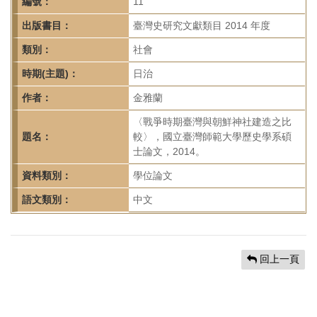
首
編號：
11
頁
出版書目：
臺灣史研究文獻類目 2014 年度
類別：
社會
時期(主題)：
日治
作者：
金雅蘭
〈戰爭時期臺灣與朝鮮神社建造之比
題名：
較〉，國立臺灣師範大學歷史學系碩
士論文，2014。
資料類別：
學位論文
語文類別：
中文
回上一頁