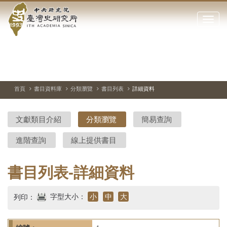
中
跳
到
點
央
主
擊
要
開
研
內
啟
容
或
究
切
上
下
主
區
換
一
一
圖
關
暫
張
張
連
塊
閉
停、
圖
圖
結
院-
播
片
片
首頁
書目資料庫
分類瀏覽
書目列表
詳細資料
網
放
站
臺
主
文獻類目介紹
分類瀏覽
簡易查詢
要
灣
選
進階查詢
線上提供書目
單
史
研
書目列表-詳細資料
究
字型大小：
小
中
大
列印：
所-