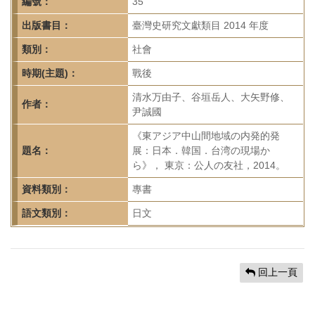
首
編號：
35
頁
出版書目：
臺灣史研究文獻類目 2014 年度
類別：
社會
時期(主題)：
戰後
清水万由子、谷垣岳人、大矢野修、
作者：
尹誠國
《東アジア中山間地域の内発的発
題名：
展：日本．韓国．台湾の現場か
ら》， 東京：公人の友社，2014。
資料類別：
專書
語文類別：
日文
回上一頁