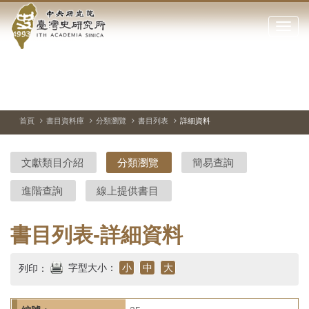
中
跳
到
點
央
主
擊
要
開
研
內
啟
容
或
究
切
上
下
主
區
換
一
一
圖
關
暫
張
張
連
塊
閉
停、
圖
圖
結
院-
播
片
片
首頁
書目資料庫
分類瀏覽
書目列表
詳細資料
網
放
站
臺
主
文獻類目介紹
分類瀏覽
簡易查詢
要
灣
選
進階查詢
線上提供書目
單
史
研
書目列表-詳細資料
究
字型大小：
小
中
大
列印：
所-