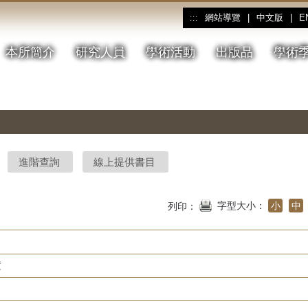
網站導覽
|
中文版
|
E
:::
本所簡介
研究人員
學術活動
出版品
學術
進階查詢
線上提供書目
字型大小：
小
中
列印：
度