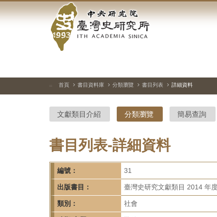
中
跳
到
央
主
要
研
內
容
究
區
塊
院-
首頁
書目資料庫
分類瀏覽
書目列表
詳細資料
:::
臺
文獻類目介紹
分類瀏覽
簡易查詢
灣
史
書目列表-詳細資料
研
編號：
31
究
出版書目：
臺灣史研究文獻類目 2014 年
所-
類別：
社會