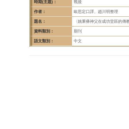
首
時期(主題)：
戰後
頁
作者：
歐思定口譯、趙川明整理
題名：
〈姚秉彝神父在成功堂區的傳教記錄
資料類別：
期刊
語文類別：
中文