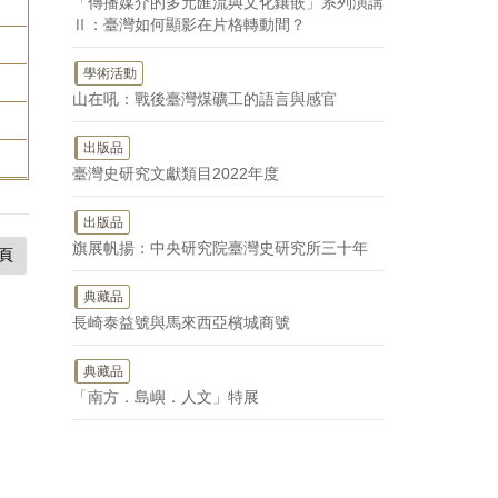
「傳播媒介的多元匯流與文化鑲嵌」系列演講
Ⅱ：臺灣如何顯影在片格轉動間？
學術活動
山在吼：戰後臺灣煤礦工的語言與感官
出版品
臺灣史研究文獻類目2022年度
出版品
旗展帆揚：中央研究院臺灣史研究所三十年
頁
典藏品
長崎泰益號與馬來西亞檳城商號
典藏品
「南方．島嶼．人文」特展