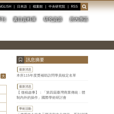
NGLISH
|
日本語
|
檔案館
|
中央研究院
|
RSS
開
啟
或
季刊
書目資料庫
研究資源
所內專區
收
合
搜
切
上
下
主
換
一
一
圖
尋
暫
張
張
連
停、
圖
圖
結
欄
播
片
片
位
放
:::
訊息摘要
最新消息
本所115年度獎補助訪問學員核定名單
大
最新消息
【 徵稿啟事】：「第四屆臺灣商業傳統：體
制內外的操作」國際學術研討會
學術活動