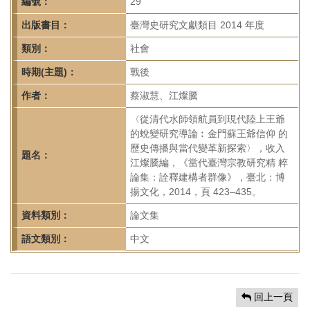
首
編號：
29
頁
出版書目：
臺灣史研究文獻類目 2014 年度
類別：
社會
時期(主題)：
戰後
作者：
蔡淑慧、江燦騰
〈從清代水師領航員到現代陸上王爺
的蛻變研究導論︰金門蘇王爺信仰 的
歷史傳播與當代變革新探索〉，收入
題名：
江燦騰編，《當代臺灣宗教研究精 粹
論集：詮釋建構者群像》，臺北：博
揚文化，2014，頁 423–435。
資料類別：
論文集
語文類別：
中文
回上一頁