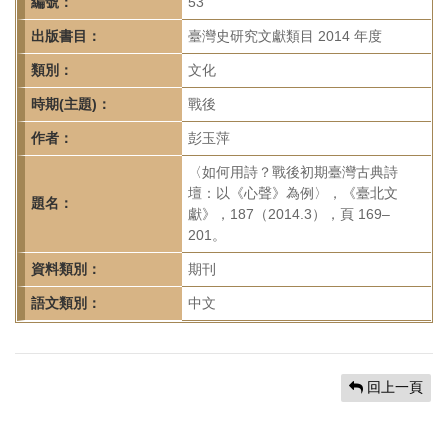
首
編號：
53
頁
出版書目：
臺灣史研究文獻類目 2014 年度
類別：
文化
時期(主題)：
戰後
作者：
彭玉萍
〈如何用詩？戰後初期臺灣古典詩
壇：以《心聲》為例〉，《臺北文
題名：
獻》，187（2014.3），頁 169–
201。
資料類別：
期刊
語文類別：
中文
回上一頁