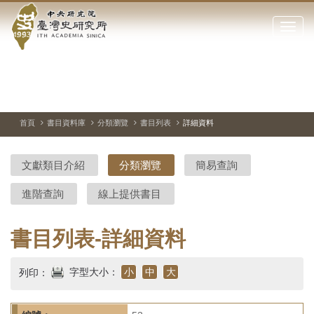
中
跳
到
點
央
主
擊
要
開
研
內
啟
容
或
究
切
上
下
主
區
換
一
一
圖
關
暫
張
張
連
塊
閉
停、
圖
圖
結
院-
播
片
片
首頁
書目資料庫
分類瀏覽
書目列表
詳細資料
網
放
站
臺
主
文獻類目介紹
分類瀏覽
簡易查詢
要
灣
選
進階查詢
線上提供書目
單
史
研
書目列表-詳細資料
究
字型大小：
小
中
大
列印：
所-