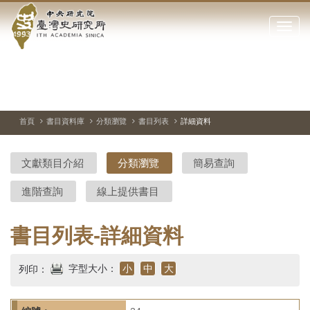
中
跳
到
點
央
主
擊
要
開
研
內
啟
容
或
究
切
上
下
主
區
換
一
一
圖
關
暫
張
張
連
塊
閉
停、
圖
圖
結
院-
播
片
片
首頁
書目資料庫
分類瀏覽
書目列表
詳細資料
網
放
站
臺
主
文獻類目介紹
分類瀏覽
簡易查詢
要
灣
選
進階查詢
線上提供書目
單
史
研
書目列表-詳細資料
究
字型大小：
小
中
大
列印：
所-