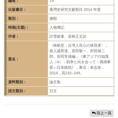
首
編號：
19
頁
出版書目：
臺灣史研究文獻類目 2014 年度
類別：
總類
時期(主題)：
人物傳記
作者：
許雪姬著、若林正丈訳
〈林献堂：台湾人良心の体現者〉，
收入趙景達、原田敬一、村田雄二
郎、安田常雄編，《東アジアの知識
題名：
人（4）：戦争と向き合って：満洲事
変—日本敗戦》，東京：有志舎，
2014，頁232–249。
資料類別：
論文集
語文類別：
日文
回上一頁