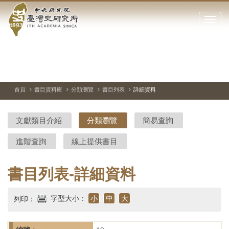
中
跳
到
點
央
主
擊
要
開
研
內
啟
容
或
究
切
上
下
主
區
換
一
一
圖
關
暫
張
張
連
塊
閉
停、
圖
圖
結
院-
播
片
片
首頁
書目資料庫
分類瀏覽
書目列表
詳細資料
網
放
站
臺
主
文獻類目介紹
分類瀏覽
簡易查詢
要
灣
選
進階查詢
線上提供書目
單
史
研
書目列表-詳細資料
究
字型大小：
小
中
大
列印：
所-