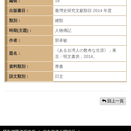
首
編號：
18
頁
出版書目：
臺灣史研究文獻類目 2014 年度
類別：
總類
時期(主題)：
人物傳記
作者：
郭承敏
《ある台湾人の数奇な生涯》，東
題名：
京：明文書房，2014。
資料類別：
專書
語文類別：
日文
回上一頁