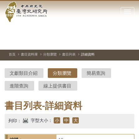
中
跳
到
點
央
主
擊
要
開
研
內
啟
容
或
究
切
上
下
主
區
換
一
一
圖
關
暫
張
張
連
塊
閉
停、
圖
圖
結
院-
播
片
片
首頁
書目資料庫
分類瀏覽
書目列表
詳細資料
網
放
站
臺
主
文獻類目介紹
分類瀏覽
簡易查詢
要
灣
選
進階查詢
線上提供書目
單
史
研
書目列表-詳細資料
究
字型大小：
小
中
大
列印：
所-