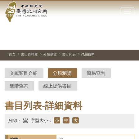
中
跳
到
點
央
主
擊
要
開
研
內
啟
容
或
究
切
上
下
主
區
換
一
一
圖
關
暫
張
張
連
塊
閉
停、
圖
圖
結
院-
播
片
片
首頁
書目資料庫
分類瀏覽
書目列表
詳細資料
網
放
站
臺
主
文獻類目介紹
分類瀏覽
簡易查詢
要
灣
選
進階查詢
線上提供書目
單
史
研
書目列表-詳細資料
究
字型大小：
小
中
大
列印：
所-