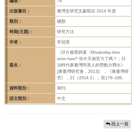
首
編號：
78
頁
出版書目：
臺灣史研究文獻類目 2014 年度
類別：
總類
時期(主題)：
研究方法
作者：
宋冠美
〈評介賴昱錡著《Misakoliay kiso
anini haw? 你今天做苦力了嗎？：日
題名：
治時代東臺灣阿美人的勞動力釋出》
[東臺灣研究會，2013]〉，《東臺灣研
究》，21（2014.2），頁179–186。
資料類別：
期刊
語文類別：
中文
回上一頁