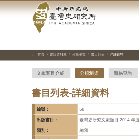
中
跳
到
央
主
要
研
內
容
究
區
塊
院-
首頁
書目資料庫
分類瀏覽
書目列表
詳細資料
:::
臺
文獻類目介紹
分類瀏覽
簡易查詢
灣
史
書目列表-詳細資料
研
編號：
68
究
出版書目：
臺灣史研究文獻類目 2014 年
所-
類別：
總類