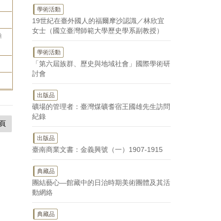
學術活動
19世紀在臺外國人的福爾摩沙認識／林欣宜
女士（國立臺灣師範大學歷史學系副教授）
季
學術活動
「第六屆族群、歷史與地域社會」國際學術研
討會
出版品
礦場的管理者：臺灣煤礦耆宿王國雄先生訪問
紀錄
頁
出版品
臺南商業文書：金義興號（一）1907-1915
典藏品
團結藝心—館藏中的日治時期美術團體及其活
動網絡
典藏品