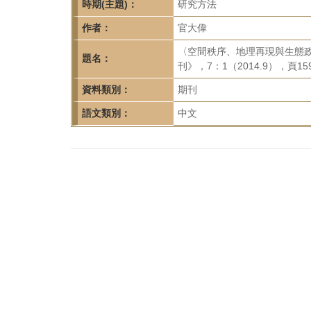
首
時期(主題)：
研究方法
頁
作者：
官大偉
〈空間秩序、地理再現與生態
題名：
刊》，7：1（2014.9），頁159
資料類別：
期刊
語文類別：
中文