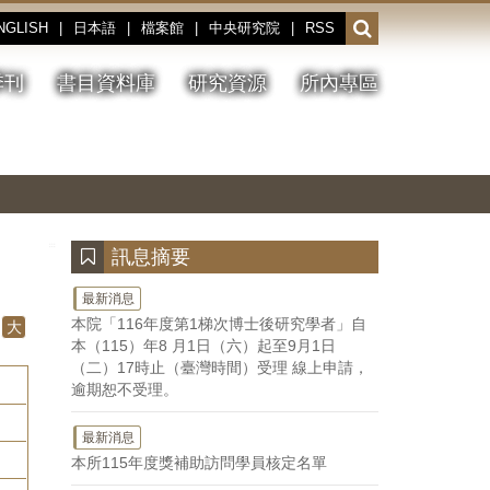
NGLISH
|
日本語
|
檔案館
|
中央研究院
|
RSS
開
啟
或
季刊
書目資料庫
研究資源
所內專區
收
合
搜
切
上
下
主
換
一
一
圖
尋
暫
張
張
連
停、
圖
圖
結
欄
播
片
片
位
放
:::
訊息摘要
最新消息
本院「116年度第1梯次博士後研究學者」自
大
本（115）年8 月1日（六）起至9月1日
（二）17時止（臺灣時間）受理 線上申請，
逾期恕不受理。
最新消息
本所115年度獎補助訪問學員核定名單