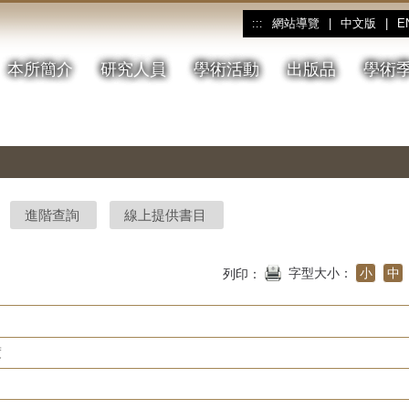
網站導覽
|
中文版
|
E
:::
本所簡介
研究人員
學術活動
出版品
學術
進階查詢
線上提供書目
字型大小：
小
中
列印：
度