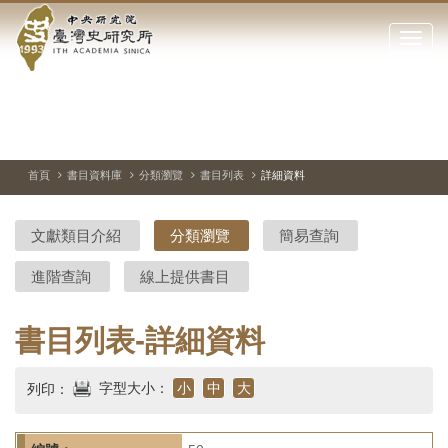
中
跳
到
點
央
主
擊
要
開
研
內
啟
容
或
究
切
上
下
主
區
換
一
一
圖
關
暫
張
張
連
塊
閉
停、
圖
圖
結
院-
播
片
片
首頁
書目資料庫
分類瀏覽
書目列表
詳細資料
網
放
站
臺
主
文獻類目介紹
分類瀏覽
簡易查詢
要
灣
選
進階查詢
線上提供書目
單
史
研
書目列表-詳細資料
究
字型大小：
小
中
大
列印：
所-