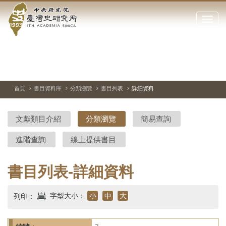
中
跳
到
點
央
主
擊
要
開
研
內
啟
容
或
究
切
上
下
主
區
換
一
一
圖
關
暫
張
張
連
塊
閉
停、
圖
圖
結
院-
播
片
片
首頁
書目資料庫
分類瀏覽
書目列表
詳細資料
網
放
站
臺
主
文獻類目介紹
分類瀏覽
簡易查詢
要
灣
選
進階查詢
線上提供書目
單
史
研
書目列表-詳細資料
究
字型大小：
小
中
大
列印：
所-