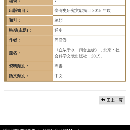
首
編號：
7
頁
出版書目：
臺灣史研究文獻類目 2015 年度
類別：
總類
時期(主題)：
通史
作者：
周雪香
《血浓于水．闽台血缘》，北京：社
題名：
会科学文献出版社，2015。
資料類別：
專書
語文類別：
中文
回上一頁