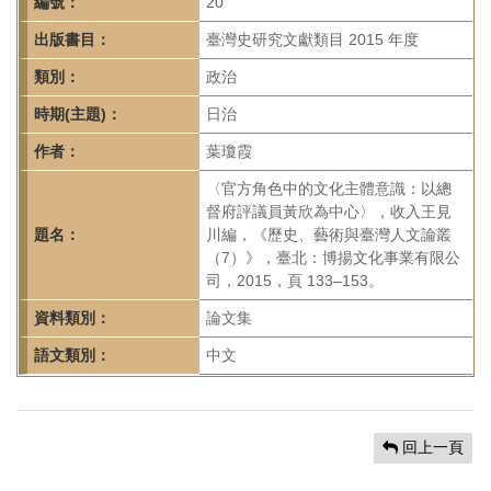
首
編號：
20
頁
出版書目：
臺灣史研究文獻類目 2015 年度
類別：
政治
時期(主題)：
日治
作者：
葉瓊霞
〈官方角色中的文化主體意識：以總
督府評議員黃欣為中心〉，收入王見
題名：
川編，《歷史、藝術與臺灣人文論叢
（7）》，臺北：博揚文化事業有限公
司，2015，頁 133–153。
資料類別：
論文集
語文類別：
中文
回上一頁