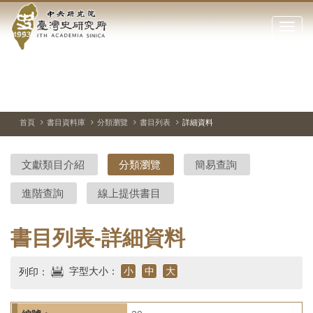
中
跳
到
點
央
主
擊
要
開
研
內
啟
容
或
究
切
上
下
主
區
換
一
一
圖
關
暫
張
張
連
塊
閉
停、
圖
圖
結
院-
播
片
片
首頁
書目資料庫
分類瀏覽
書目列表
詳細資料
網
放
站
臺
主
文獻類目介紹
分類瀏覽
簡易查詢
要
灣
選
進階查詢
線上提供書目
單
史
研
書目列表-詳細資料
究
字型大小：
小
中
大
列印：
所-