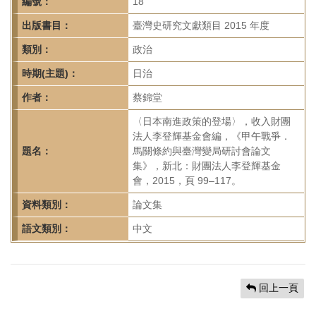
首
編號：
18
頁
出版書目：
臺灣史研究文獻類目 2015 年度
類別：
政治
時期(主題)：
日治
作者：
蔡錦堂
〈日本南進政策的登場〉，收入財團
法人李登輝基金會編，《甲午戰爭．
題名：
馬關條約與臺灣變局研討會論文
集》，新北：財團法人李登輝基金
會，2015，頁 99–117。
資料類別：
論文集
語文類別：
中文
回上一頁