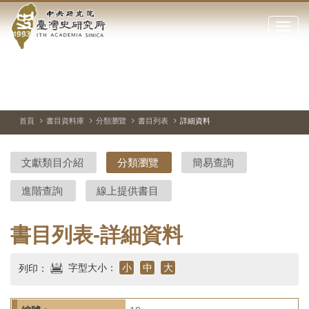
中
跳
到
點
央
主
擊
要
開
研
內
啟
容
或
究
切
上
下
主
區
換
一
一
圖
關
暫
張
張
連
塊
閉
停、
圖
圖
結
院-
播
片
片
首頁
書目資料庫
分類瀏覽
書目列表
詳細資料
網
放
站
臺
主
文獻類目介紹
分類瀏覽
簡易查詢
要
灣
選
進階查詢
線上提供書目
單
史
研
書目列表-詳細資料
究
字型大小：
小
中
大
列印：
所-